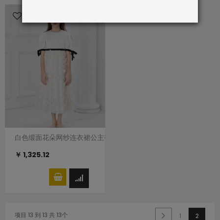
白色缎面花朵网纱连衣裙公主裙
￥ 1,325.12
项目 13 到 13 共 13个
1
2