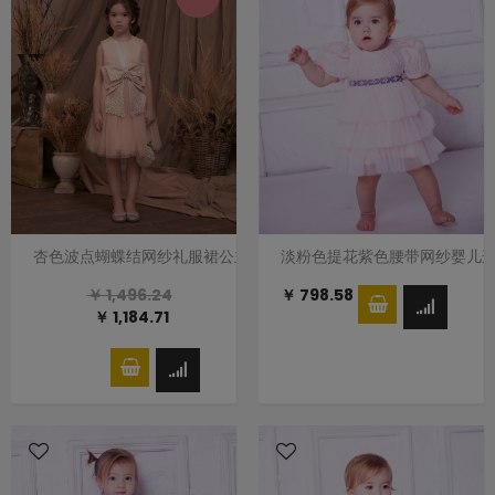
杏色波点蝴蝶结网纱礼服裙公主裙
淡粉色提花紫色腰带网纱婴儿
￥ 1,496.24
￥ 798.58
￥ 1,184.71