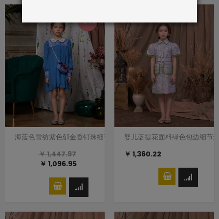
-24%
海蓝色雪纺紫色郁金香钉珠细节连衣裙
婴儿蓝提花面料绿色包边细节
￥ 1,447.97
￥ 1,360.22
￥ 1,096.95