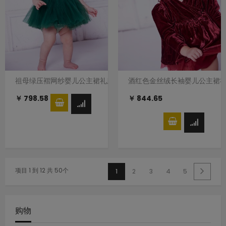
祖母绿压褶网纱婴儿公主裙礼服裙
酒红色金丝绒长袖婴儿公主裙
￥ 798.58
￥ 844.65
项目 1 到 12 共 50个
1
2
3
4
5
购物