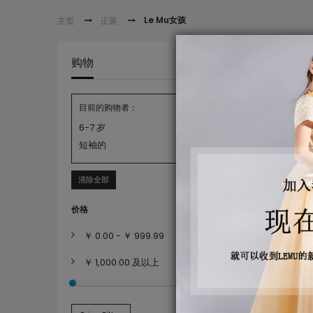
Le Mu女孩
主页
正装
LE MU
购物
目前的购物者：
6-7 岁
短袖的
清除全部
价格
￥ 0.00
-
￥ 999.99
￥ 1,000.00
及以上