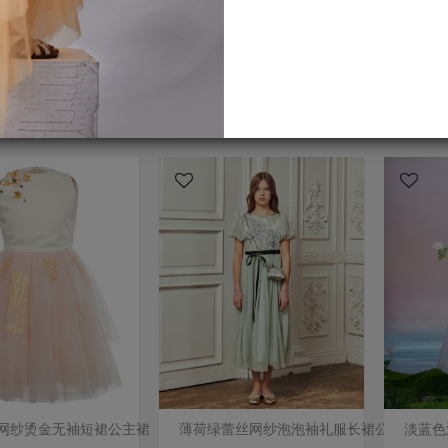
网纱烫金无袖短裙公主裙
薄荷绿蕾丝网纱泡泡袖礼服长裙公主裙
淡蓝色