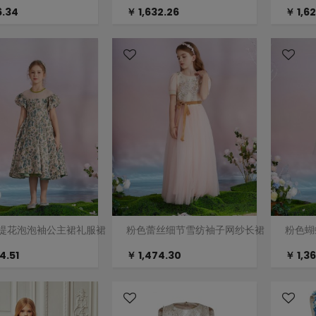
6.34
￥ 1,632.26
￥ 1,6
提花泡泡袖公主裙礼服裙
粉色蕾丝细节雪纺袖子网纱长裙
粉色蝴
4.51
￥ 1,474.30
￥ 1,3