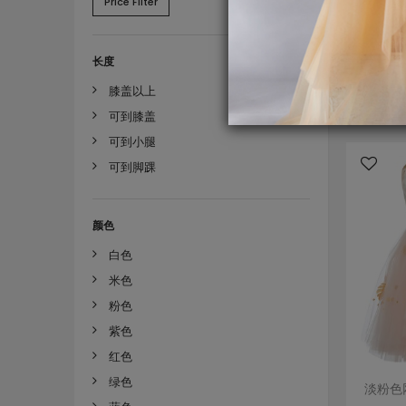
Price Filter
长度
膝盖以上
可到膝盖
可到小腿
可到脚踝
颜色
白色
米色
粉色
紫色
红色
绿色
淡粉色