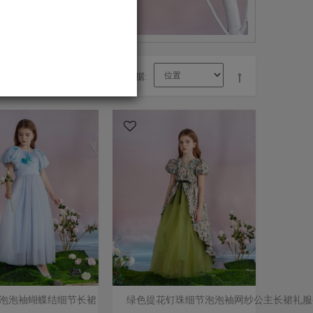
分类依据
泡泡袖蝴蝶结细节长裙
绿色提花钉珠细节泡泡袖网纱公主长裙礼服