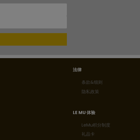
法律
条款&细则
隐私政策
LE MU 体验
LeMu积分制度
礼品卡