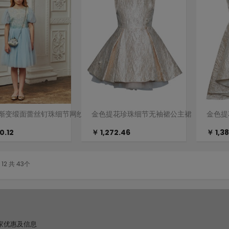
渐变缎面蕾丝钉珠细节网纱短裙公主裙
金色提花珍珠细节无袖裙公主裙
金色提
0.12
￥ 1,272.46
￥ 1,3
 12 共 43个
家优惠及信息