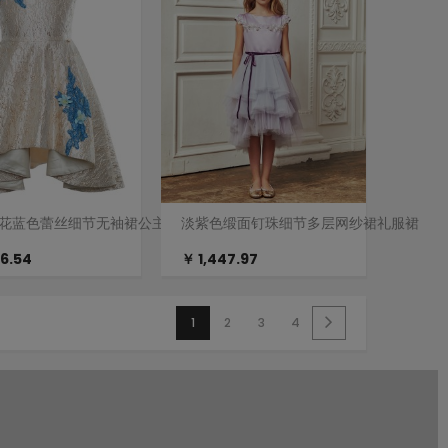
花蓝色蕾丝细节无袖裙公主裙
淡紫色缎面钉珠细节多层网纱裙礼服裙
86.54
￥ 1,447.97
1
2
3
4