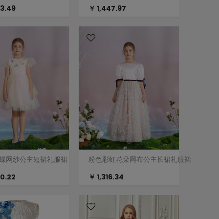
23.49
￥ 1,447.97
蝶网纱公主短裙礼服裙
粉色彩虹花朵网布公主长裙礼服裙
60.22
￥ 1,316.34