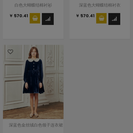
白色大蝴蝶结棉衬衫
深蓝色大蝴蝶结棉衬衣
￥ 570.41
￥ 570.41
深蓝色金丝绒白色领子连衣裙