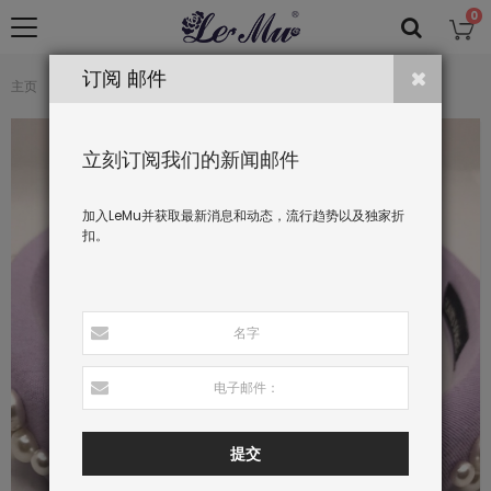
0
订阅 邮件
珍珠细节紫色发箍
主页
主分类
饰品
立刻订阅我们的新闻邮件
加入LeMu并获取最新消息和动态，流行趋势以及独家折
扣。
提交